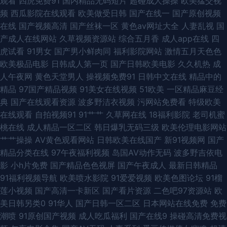
观看
四虎免费91
国内精品无码短片
超碰成人操操
欧美猛交视
频
西瓜影院在线观看
欧美做受日韩
国产在线一
国产原创视频
先锋人妻 91香蕉嫩草 超碰福利影院 欧美激情另类 伊人大香蕉性爱 91探花在
在线
国产视频高清
国产丝袜一区
黄色av网址大全
人妻乱视
国
产成人在线网站
久草视频资源站
综合五月香
成人app在线
四
线播放 超碰草逼 国产人妖群交 91次元网 成人操碰视频 韩国偷拍免费观看 欧
虎试看
91男女
国产男小鲜肉同
福利影院网站
激情五月天色色
欧美极品电影
日韩成人第一页
国产日韩欧美电影
久久机热
成
美超碰97 日韩电影免费看 91香蕉蜜桃 东方欧美色图 男人资源色123 日韩美
人午夜网
黄色天堂男人
操视频免费91
日韩中文在线
精品中的
精品
97国产精品视频
91美女在线视频
51欧美
一区精品麻豆经
123视频 超碰久一 老司机亚洲 天天骚天天操 综合社区中文字幕 av成人导航
典
国产在线观看资源
波多野洁衣视频
污网站免费看
特级欧美
在线观看
自拍视频91
91艹艹
久草网在线
18福利影院
老司机蜜
三级成人网址 91社私密麻豆 九九99福利视频 欧美酒色网 亚洲色五月婷婷 国
桃在线
成人精品一区二区
韩日爆乳无码三级
欧美伦理电影网站
艹艹操操
AV黄色观看网站
日韩欧美在线国产
新91视频网
国产
产专区中 人人干97 69福利社一区 国产精品v 久草男女 欧美一级二级 天堂女
精品分类在线
97午夜福利视频
岛国AV动作无码
波多野吉依电
影
小h片免费
国产精品色色视屏
国产午夜成人
最新日韩精品
优久久 91直接看 久久AV香蕉 日本不卡A片 黑丝色片色播视频 天天射一射
91福利视频导航
欧美喷水影院
91爱爱视频
欧美色图论坛
91榴
莲小视频
国产高清一卡新区
国产看片资源
二色吧97资源站
欧
www69视频 福利社老司机91 蜜芽精品视频 日韩乱子伦 91涩情 成人黄色av
美日韩另类0
91华人
国产日韩一区二区
日本网站在线免费
免费
潮喷
91原创国产视频
成人吃瓜福利
国产在线9
操碰高清免费视
影视 户外激情露出 欧美在线A∨ 超碰爱久 91破解网官网 丝袜美腿足交 av在