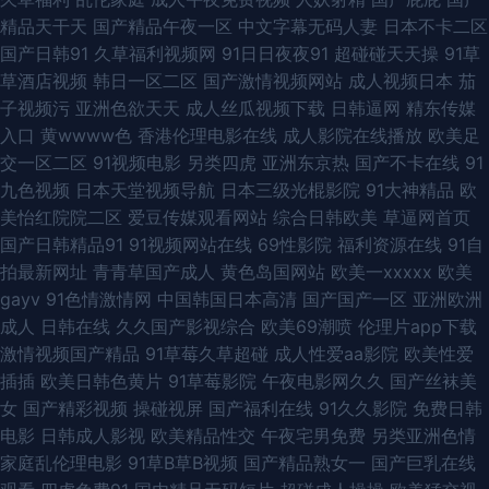
精品天干天
国产精品午夜一区
中文字幕无码人妻
日本不卡二区
人成人网电影 97爱爱电影 草草浮力第一人 国产白丝后入 狠狠撸日日操 51国
国产日韩91
久草福利视频网
91日日夜夜91
超碰碰天天操
91草
草酒店视频
韩日一区二区
国产激情视频网站
成人视频日本
茄
产自拍视频 AV色福利网 国产精品1区2区 黄色A片导航 欧美被艹 日本一级免
子视频污
亚洲色欲天天
成人丝瓜视频下载
日韩逼网
精东传媒
入口
黄wwww色
香港伦理电影在线
成人影院在线播放
欧美足
费影片 五月天婷婷色情 在线老性爱乱 91丝袜在线 久草导航 三级性爱网 午夜
交一区二区
91视频电影
另类四虎
亚洲东京热
国产不卡在线
91
九色视频
日本天堂视频导航
日本三级光棍影院
91大神精品
欧
大香蕉AV 俺去也官网 豆花日韩成人社区 日韩高清第一页 18色网 91资源网
美怡红院院二区
爱豆传媒观看网站
综合日韩欧美
草逼网首页
国产日韩精品91
91视频网站在线
69性影院
福利资源在线
91自
址 国产久草小视频 www51视频 精品自拍4 欧美成人生活影院 日韩五月丁香
拍最新网址
青青草国产成人
黄色岛国网站
欧美一xxxxx
欧美
gayv
91色情激情网
中国韩国日本高清
国产国产一区
亚洲欧洲
影院 亚洲精品黄色网址 岛国四级片 久久大香蕉网 欧亚另类综合 三级无码网
成人
日韩在线
久久国产影视综合
欧美69潮喷
伦理片app下载
激情视频国产精品
91草莓久草超碰
成人性爱aa影院
欧美性爱
站 大香蕉岛国片 欧美老色比 日韩肏屄视频 51福利视频 97操擦 国产在线日
插插
欧美日韩色黄片
91草莓影院
午夜电影网久久
国产丝袜美
女
国产精彩视频
操碰视屏
国产福利在线
91久久影院
免费日韩
韩二区 日韩欧美色色 2026肏逼网 91原创论坛 国产成人天天操 熟女丝袜91
电影
日韩成人影视
欧美精品性交
午夜宅男免费
另类亚洲色情
家庭乱伦理电影
91草B草B视频
国产精品熟女一
国产巨乳在线
91破处在线观看 A片下载曰日韩 豆花tv网 黄色国产大全 日本三级网站 影音