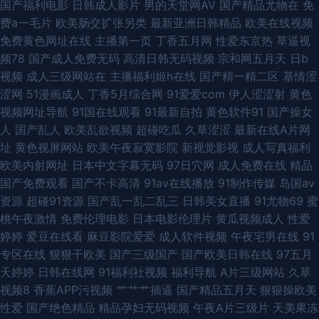
国产福利电影
日韩成人影片
男的天堂网AV
国产精品尤物在
免
费a一毛片
欧美肠交扩张另类
最新亚洲日韩精品
欧美在线视频
国产精品久草 欧美精品13 午夜男人福利 韩日韩黄色 91免费视频国产 国产精
免费黄色网址在线
主播第一页
丁香五月网
性爱东京热
草逼视
频78
国产成人免费无码
高清日韩无码视频
宗和网五月天
日b
品一二区 人妻激情另类 a级论理在线看 极色品影院 日韩大片免费试看 91n在
视频
成人三级网站在
主播福利姬h在线
国产精一精二区
基情涩
涩网
51漫画成人
丁香5月综合网
91爱爱com
伊人涩涩射
黄色
线网站 国产超碰99 亚洲一区伪娘射精 加勒比综合色 最新资源AV 九一导航
视频网址导航
91国在线观看
91最新自拍
黄色软件91
国产操女
人
国产乱人
欧美乱欲视频
超碰吃瓜
久草涩涩
最新在线A片网
日韩福利社区 91白丝网站 成人看片91 久久色窝窝 五月香福利网首頁 97导航
址
黄色视屏网站
欧美午夜寂寞影院
新视觉影视
成人写真福利
欧美内射网址
日本中文字幕无码
97日穴网
成人免费在线
精品
午夜伦理剧场 国产探花91 97网色 欧美三级b 伊人色淫网 超碰人人插 久久婷
国产免费观看
国产不卡高清
91av在线播放
91制作传媒
岛国av
资源
超碰91资源
国产乱一乱二乱三
日韩美女直播
91尤物69
蜜
婷香蕉影音 熟妇丝袜诱惑 91免费网
桃午夜激情
免费伦理电影
日本电影伦理片
黄瓜视频成人
性爱
婷婷
爱豆在线看
麻豆影院爱爱
成人软件视频
午夜宅男在线
91
专区在线
狠狠干欧美
国产三级国产
国产欧美日韩在线
97五月
天婷婷
日韩在线网
91福利社视频
福利导航
A片三级网站
久草
视频8
香蕉APP污视频
艹艹艹插逼
国产精品五月天
狠狠操欧美
性爱
国产绝色精品
精品孕妇无码视频
午夜A片三级片
天美果冻