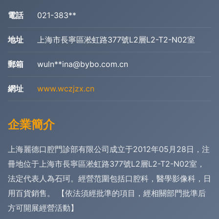
電話
021-383**
地址
上海市長寧區淞虹路377號L2層L2-T2-N02室
郵箱
wuln**
ina@bybo.com.cn
網址
www.wczjzx.cn
企業簡介
上海麗德口腔門診部有限公司成立于2012年05月28日，注
冊地位于上海市長寧區淞虹路377號L2層L2-T2-N02室，
法定代表人為石珂。經營范圍包括口腔科，醫學影像科，日
用百貨銷售。 【依法須經批準的項目，經相關部門批準后
方可開展經營活動】