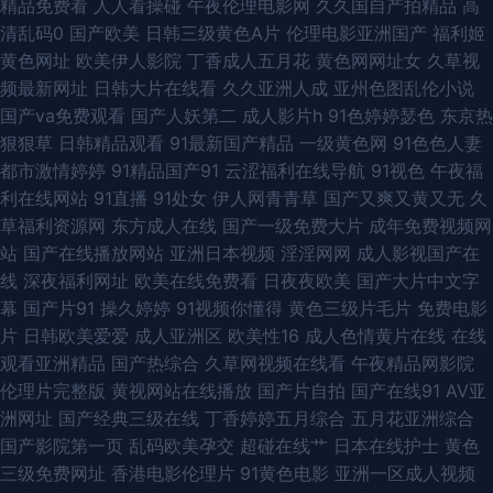
精品免费看
人人看操碰
午夜伦理电影网
久久国自产拍精品
高
清乱码0
国产欧美
日韩三级黄色A片
伦理电影亚洲国产
福利姬
欧美在线 日本不卡线在免费 亚洲天堂电影院 www俺去射 人人操人人摸超碰
黄色网址
欧美伊人影院
丁香成人五月花
黄色网网址女
久草视
频最新网址
日韩大片在线看
久久亚洲人成
亚州色图乱伦小说
97婷婷色色网 精品在线亚洲天堂 欧洲美色sss 亚洲国产无AV码 99插逼王 人
国产va免费观看
国产人妖第二
成人影片h
91色婷婷瑟色
东京热
狠狠草
日韩精品观看
91最新国产精品
一级黄色网
91色色人妻
妖自慰网址 亚洲资源社区 AV性爱网 日韩深夜成人 超碰碰碰aV 青草视频网
都市激情婷婷
91精品国产91
云涩福利在线导航
91视色
午夜福
利在线网站
91直播
91处女
伊人网青青草
国产又爽又黄又无
久
午夜视频在线导航 国产b站久久 蜜桃性爱 微拍福利1区 91色禁 都市激亞洲
草福利资源网
东方成人在线
国产一级免费大片
成年免费视频网
站
国产在线播放网站
亚洲日本视频
淫淫网网
成人影视国产在
日本户外激情 丰满的大胸继坶3 熟妇人妻视频 丁香五月久久综合 狼友福利
线
深夜福利网址
欧美在线免费看
日夜夜欧美
国产大片中文字
幕
国产片91
操久婷婷
91视频你懂得
黄色三级片毛片
免费电影
在线 三级国产网址 www超碰在线 精品国产伦区全集 日本蜜桃综合网 在线
片
日韩欧美爱爱
成人亚洲区
欧美性16
成人色情黄片在线
在线
观看亚洲精品
国产热综合
久草网视频在线看
午夜精品网影院
亚洲无毛 欧美精品爱爱 99热国品 欧无不卡 亚洲毛片基地专区 国产欧美撸日
伦理片完整版
黄视网站在线播放
国产片自拍
国产在线91
AV亚
洲网址
国产经典三级在线
丁香婷婷五月综合
五月花亚洲综合
韩 欧美淫秽a片 亚洲有码av在线 www香蕉视频 黄色网址的网站 97国产人
国产影院第一页
乱码欧美孕交
超碰在线艹
日本在线护士
黄色
三级免费网址
香港电影伦理片
91黄色电影
亚洲一区成人视频
人 免费三级网 微拍视频在线观看 黑人精品区97 人人操人人色网 91网站免费