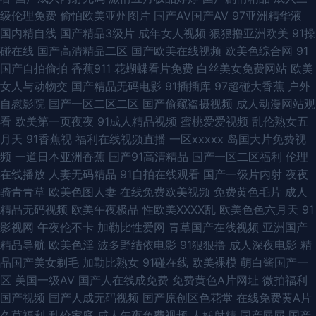
级伦理免费
偷怕欧美亚州图片
国产AV国产AV
97亚洲精华液
子伦一区 日本A∨网站 91综合娱乐 老司机午夜福利院 国产转区 日韩在线色
国内精自线
国产精品3级片
成年女人视频
狠狠撸亚洲欧美
91操
碰在线
国产高清精品二区
国产欧美在线视频
欧美色综合网
91
网 97资源人妻 色先锋av电影 白丝美女后入内射 男女上床视频 亚洲情色11
国产自拍偷拍
香蕉911
花蝴蝶看片免费
白丝美女免费网站
欧美
女人与动物交
国产精品无码电影
91插插库
97超碰大香蕉
户外
国产精品天天躁 黄网站大全免费 色香焦尹人网 午夜天堂色视频 超碰日本成
自慰影院
国产一区二区二区
国产偷窥盗摄视频
成人动漫网站观
看
欧美第一页夜夜
91成人精品视频
蜜桃爱爱视频
乱伦熟女五
人 久久国产精品三区 91很很爱 草莓视频最新章节 国产精品良家 久草作爱 欧
月天
91香蕉视
福利在线视频直播
一区xxxxx
岛国大片免费视
频
一道日本亚洲香蕉
国产91高清精品
国产一区二区福利
伦理
美成人集中 色爺爺网站视频 最新AV www日本www 久草福利站 人人Cao逼
在线播放
人妻无码精品
91自拍在线观看
国产一级片内射
夜夜
骑青青草
欧美色图人妻
在线免费欧美视频
免费黄色毛片
成人
色色爱爱五月 福利导航久久 六月天色色网站 亚洲日韩资源 91免费网站 美女
精品无码视频
欧美午夜极品
性欧美ⅩⅩⅩⅩ乱
欧美色色六月天
91
影视网
午夜伦不卡
加勒比性爱网
青草国产在线视频
亚洲国产
91知视频 日韩熟女专场 婷婷五月天成人 超碰人妻人人操 黄色无毒不卡视频
精品导航
欧美色淫
波多野结依电影
91狠狠撸
成人深夜电影
精
品国产美女剃毛
加勒比熟女
91碰在线
欧美裸模
萌白酱国产一
欧美性爱首页 日韩性爱第一页 91网页官网页 肏屄片区 精品国产91 免费成人
区
美国一级AV
国产人在线成免费
免费黄色A片网址
微拍福利
国产视频
国产人成无码视频
国产原创区色花堂
在线免费黄A片
A片色图 五月香蕉网 91偷拍视频网站 国产AV产 男人资源 日日骚免费网站 伊
久草福利
乱伦家庭
成人午夜免费视频
人妖射精
国产屁屁
国产