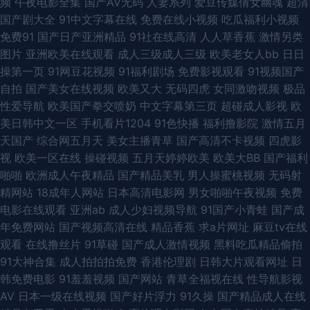
频
午夜电影全集
国产AV无码
人妻系列
爱豆传媒倩女幽魂
超清
国产剧大全
91中文字幕在线
免费在线小视频
吃瓜福利小视频
线色色 丁香性淫 AV高清日韩 九九豆花社区 91n91c 国产精品成年 老熟女91
免费91
国产日产亚洲精品
91社在线高清
人人草香蕉
激情另类
图片
亚洲欧美在线观看
成人三级成人三级
欧美老女人bb
日日
九色 www人妻人操 欧美人另类不卡 91黄色仓库 韩国免费AV网站 日韩欧美
操第一页
91网豆花视频
91福利剧场
免费影视观看
91视频国产
自拍
国产美女在线视频
欧美又大
无码四虎
女同激吻视频
极品
中 aa操逼网 国产福利不卡 老湿机激情影视 日韩V视频 亚洲天堂免费视频 麻
性爱导航
欧美国产拳交喷奶
中文字幕第三页
超碰成人影视
欧
美日韩中文一区
手机看片1204
91色快播
福利撸影院
激情五月
豆白丝抠逼 91国产福利导航 国产伊人香精品 欧美特黄 天天综合素质快播 91
天国产
综合网五月天
美女主播青草
国产高清不卡视频
四虎影
视
欧美一区在线
操碰视频
五月天婷婷欧美
欧美大BB
国产福利
豆花吃瓜熟女 91n女处 日韩午夜成人网站 福利av国产 日韩欧美国产综合 91
啪啪
欧洲成人午夜精品
国产精品美乳
男人操蜜桃视频
无码射
精网站
18成年人网站
日本高清电影网
男女啪啪午夜视频
免费
资源总站超碰 韩日av电影网站 欧美抖阴 伊人超碰在线 久久精品国产亚州 91
电影在线观看
亚洲ab
成人少妇视频导航
91国产小青蛙
国产成
年免费网站
国产视频高清在线
精品香蕉
求a片网址
麻豆tv在线
大神琪琪 超碰在线人人AV 欧美成人网页 91综合视频 九一av 日本精品五区
观看
在线撸丝片
91草碰
国产成人激情视频
黑料吃瓜精品偷拍
91大神合集
成人拍拍拍免费
香港伦理剧
日韩大片观看网址
日
亚洲成人小说网 AV新网址 久草精品资源 人人操B碰 性爱综合区 97超碰人妻
韩免费电影
91羞羞视频
国产网站
青草全福视在线
性导航影视
AV
日本一级在线视频
国产好片浮力
91久操
国产精品成人在线
人妖看片AV网站 97口爆 玖玖热玖玖玖 91可爱足交 成人网址在线播放 久草