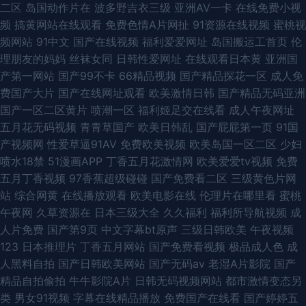
二区
岛国动作片在
波多野吉衣三级
亚洲AV一卡
在线免费小视
频
搞黄网站在线观看
免费色情A片网扯
91资源在线视频
蜜桃视
频网站
91中文
国产在线视频
福利爱爱网址
岛国搬运工首页
伦
理朋友的妈妈
丝袜女同
日韩性爱网址
在线观看日本黄
亚洲国
产第一网站
国产99不卡
66精品视频
国产精品探花一区
成人免
费国产大片
国产在线网址观看
欧美激情日韩
国产精品无码亚洲
国产一区二区黄片
喷潮一区
福利姬足交在线看
成人午夜网址
五月花无码视频
青青草国产
欧美日韩乱
国产屁屁第一页
91国
产视频网
性爱草逼91AV
免费欧美视频
欧美岛国一区二区
少妇
喷水18禁
51漫画APP
丁香五月花激情网
欧美爱爱tv视频
免费
五月丁香视频
97香蕉超级碰碰
国产免费看二区
三级黄色片网
站
综合网黄
在线播放观看
欧美电影在线
伦理片在哪里看
蜜桃
午夜网
久草资源在
日本三级大全
久久福利
福利所导航视频
成
人片免费
国产第9页
中文字幕bt原声
三级日韩欧美
午夜视频
123
日本推理片
丁香五月网站
国产免费看视频
极品成人色
成
人黑料自拍
国产日韩欧美网站
国产无码av
老湿A片影院
国产
精品自拍偷拍
牛牛影院A片
日韩无码视频网站
都市激情变态另
类
男女91视频
字幕在线精品播放
免费国产在线看
国产婷婷五