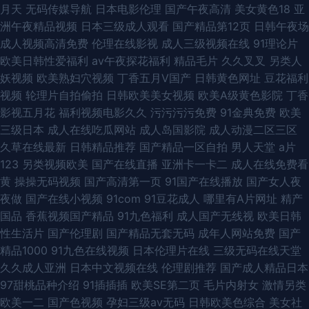
月天
无码传媒导航
日本电影伦理
国产午夜高清
美女黄色18
亚
洲午夜精品视频
日本三级成人观看
国产精品第12页
日韩午夜场
成人视频高清免费
伦理在线影视
成人三级视频在线
91理论片
欧美日韩性爱福利
av午夜探花福利
精品毛片
久久叉叉
另类人
妖视频
欧美熟妇穴视频
丁香五月V国产
日韩黄色网址
豆花福利
视频
轮理片自拍偷拍
日韩欧美美女视频
欧美A级黄色影院
丁香
影视五月花
福利视频电影久久
污污污污免费
91金典免费
欧美
三级日本
成人在线吃瓜网站
成人岛国影院
成人动漫二区三区
久草在线最新
日韩精品推荐
国产精品一区自拍
男人天堂
a片
123
另类视频欧美
国产在线直播
亚洲卡一卡二
成人在线免费看
黄
操操无码视频
国产高清第一页
91国产在线播放
国产女人夜
夜做
国产在线小视频
91com
91豆花成人
哪里有A片网址
精产
国品
香蕉视频国产精品
91九色福利
成人国产无线视
欧美日韩
性生活片
国产伦理剧
国产精品无套无码
成年人网站免费
国产
精品1000
91九色在线视频
日本伦理片在线
三级无码在线天堂
久久成人亚洲
日本中文视频在线
伦理剧推荐
国产成人精品日本
97甜桃品种介绍
91插插插
欧美SE第二页
毛片内射女
激情另类
欧美一二
国产色视频
孕妇三级av无码
日韩欧美色综合
美女社