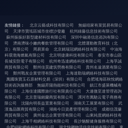
友情鏈接：
北京云藝成科技有限公司
無錫咱家有菜貿易有限公
司
天津市寶坻區城市坐標沙發廠
杭州綠藤信息技術有限公司
蘇州振振好新型建材科技有限公司
深圳中融港信息咨詢有限公
司
濟南濟味小嫩肉餐飲管理有限公司
北體運動教育科技（北
京）有限公司
周易算命
北京銘瑞冠網絡科技有限公司
中油海
科環渤海燃氣有限公司
北京明捷康科技有限公司
泰安市泰山區
長城安防電子有限公司
杭州奇迅達網絡科技有限公司
上海孚誠
商貿有限公司
鄭州佳昊建筑勞務有限公司
貴州名遠酒業有限公
司
鄭州戰友企業管理有限公司
上海達勤瑞網絡科技有限公司
萬國珠寶玉石原材料交易（深圳）有限公司
合肥瑤海區秋悅網絡
技術咨詢服務部
無錫昇陽熱能科技有限公司
鎮江市盛萊機械有
限公司
上海佳達國際旅行社有限責任公司
大連微至達管理咨詢
有限公司
北京普瑞銘蘭商貿有限公司
漯河市萬馳云電子商務有
限公司
沈陽向明長益置業有限公司
湖南天工展業有限公司
武
漢逸品匯商貿有限公司
湖南今日資產管理有限公司
成都信茂壕
商貿有限公司
廣州金志企業管理有限公司
山東純度網絡科技有
限公司
上海千相網絡科技有限公司
長沙魅醒健身服務有限公司
合肥紐歐網絡科技有限公司
湖北快嘟物流信息技術有限公司
東