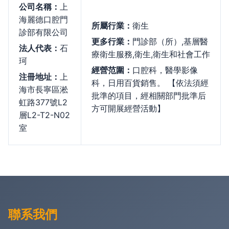
公司名稱：
上
海麗德口腔門
所屬行業：
衛生
診部有限公司
更多行業：
門診部（所）,基層醫
法人代表：
石
療衛生服務,衛生,衛生和社會工作
珂
經營范圍：
口腔科，醫學影像
注冊地址：
上
科，日用百貨銷售。 【依法須經
海市長寧區淞
批準的項目，經相關部門批準后
虹路377號L2
方可開展經營活動】
層L2-T2-N02
室
聯系我們