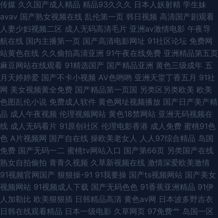
传媒
久久国产成人精品
精品93久久久
日本人妖射精
学生妹
avav
国产熟女视频在线
乱伦第一页
韩日视频
高清国产剧观看
人妻少妇视频二区
成人无码高清毛片
亚洲av激情电影
午夜导
航在线
国内主播第一页
国产高清电影网址
91社区论坛
免费网
站黄色在线
久久偷拍高清亚洲
91午夜在线免费
亚洲精品第五页
麻豆网站在线观看
91精选国产
国产精品亚洲
黄色三级成年
五
月天婷婷爱
国产不卡小视频
AV色哟哟
亚洲天堂丁香五月
91社
网
美女视频黄全免费
国产精品第一页国
另类区另类欧美
欧美
色图乱伦小说
免费成人软件
黄色网址视频播放
国产日产美产精
品
成人午夜视频
伦理视频网站
黄色18禁网站
亚洲无码视频在
线
成人无码看片
91原创社区
伦理电影香港
成人免费
蜜桃91色
色
A片视频网
国产自在线
操欧美老女人
人人97综合精品
岛国
免费
国产无码一二
蜜桃tv网站入口
国产第66页
另类国产在线
熟女自拍偷拍
青青久视频
久草新视频在线
激情深爱欧美激情
91视频官网国产
狠狠操-91
91我要操
国产ts视频网站
国产美女
视频网站
91视频成人下载
国产无码色色
91香蕉亚洲精品
91伊
人加勒比
欧美狠狠插
日韩精品高清
黄色av网
日本波多野吉衣
日韩在线观看精品
日本一级电影
久草网页
97免费艹
岛国一区