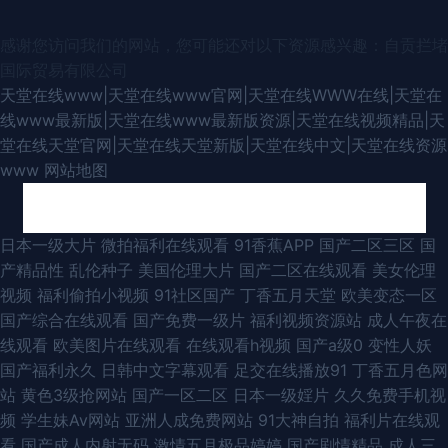
感谢您访问我们的网站，您可能还对以下资源感兴趣：自贡拦堵
国际贸易有限公司
天堂在线www|天堂在线www官网|天堂在线WWW在线|天堂在
线www最新版|天堂在线www最新版资源|天堂在线视频精品|天
堂在线天堂官网|天堂在线天堂新版|天堂在线中文|天堂在线资源
www
网站地图
97社视频探花 97成人超碰 在线成人影片 波多结野毛片A片 久久成人伊人 婷
日本一级大片
微拍福利在线观看
91香蕉APP
国产二区三区
国
产精品性
乱伦种子
美国伦理大片
国产二区在线观看
美女伦理
婷情色五月天 91n首页 超碰69 国产精品官网 欧美色图无毒 亚洲久草首页 午
视频
福利偷拍小视频
91社区国产
丁香五月天堂
欧美变态一区
国产综合在线观看
国产免费一级片
福利视频资源站
成人午夜在
夜福利小电影 www日 久草资源子线 深夜av软件快播 91线上 国产精品扒开
线观看
欧美图片在线观看
在线观看h视频
国产a级0
变性人妖
国产福利永久
日韩中文字幕观看
足交在线播放91
丁香五月色网
欧美国产 熟女人妻素人TS 91色网站 国产性爱精品一区 免费观看91网站 国
站
黄色3级抢网站
国产一区二区
日本一级婬片
久久免费手机视
频
学生妹Av网站
亚洲人成免费网站
91大神自拍
福利片在线观
产盗拍色视频 欧美在线撸视频 在线观AV 91社区在线观看 超碰人人模 国产乱
看
国产成人内射无码
激情五月极品婷婷
国产剧情精品
成人三